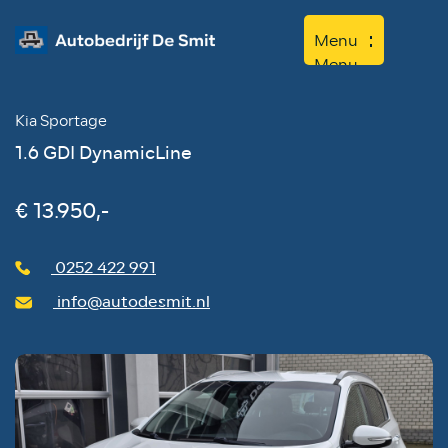
Menu
Menu
Kia Sportage
Home
1.6 GDI DynamicLine
Aanbod
Diensten
€ 13.950,-
Werkplaats
0252 422 991
Over ons
info@autodesmit.nl
Contact