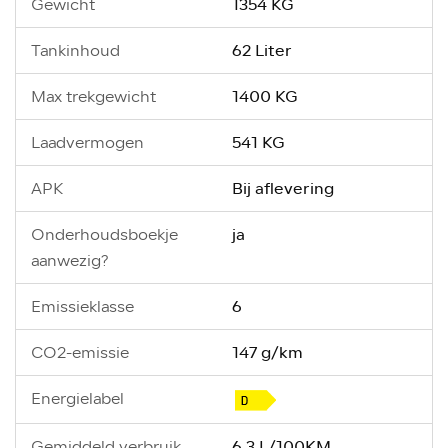
1354 KG
Gewicht
62 Liter
Tankinhoud
1400 KG
Max trekgewicht
541 KG
Laadvermogen
Bij aflevering
APK
ja
Onderhoudsboekje
aanwezig?
6
Emissieklasse
147 g/km
CO2-emissie
Energielabel
6.3 L/100KM
Gemiddeld verbruik