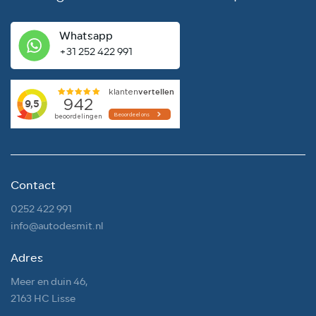
Whatsapp
+31 252 422 991
Contact
0252 422 991
info@autodesmit.nl
Adres
Meer en duin 46,
2163 HC Lisse