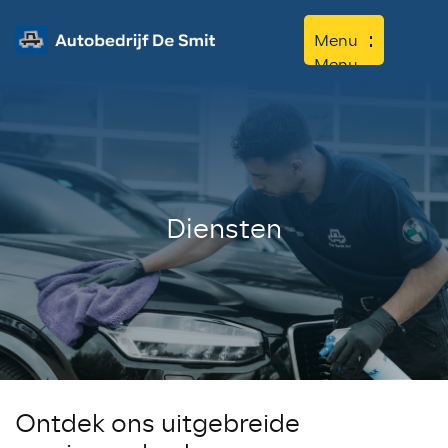
Menu
Menu
Home
Aanbod
Diensten
Diensten
Werkplaats
Over ons
Contact
Ontdek ons ​​uitgebreide