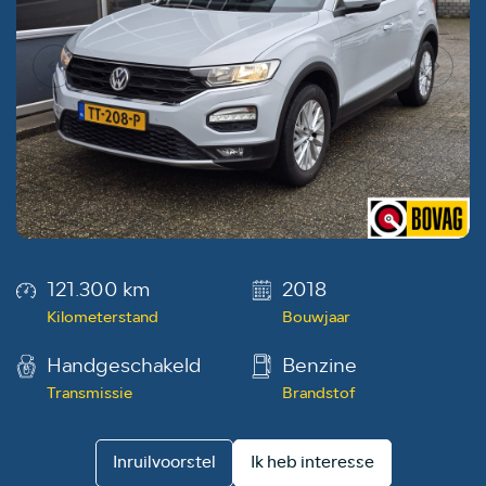
121.300 km
2018
Kilometerstand
Bouwjaar
Handgeschakeld
Benzine
Transmissie
Brandstof
Inruilvoorstel
Ik heb interesse