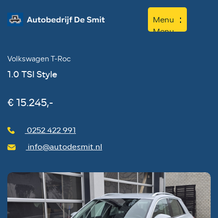
Menu
Menu
Volkswagen T-Roc
Home
1.0 TSI Style
Aanbod
Diensten
€ 15.245,-
Werkplaats
0252 422 991
Over ons
info@autodesmit.nl
Contact