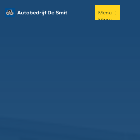
Menu
Menu
Home
Aanbod
Diensten
Werkplaats
Over ons
Contact