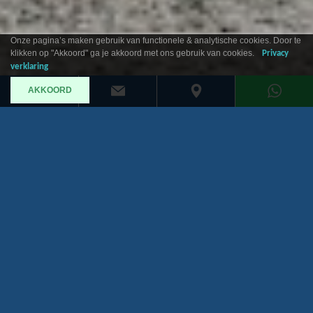
Onze pagina’s maken gebruik van functionele & analytische cookies. Door te
klikken op "Akkoord" ga je akkoord met ons gebruik van cookies.
Privacy
verklaring
AKKOORD
Een kijkje in ons aanbod
Bekijk het hele aanbod