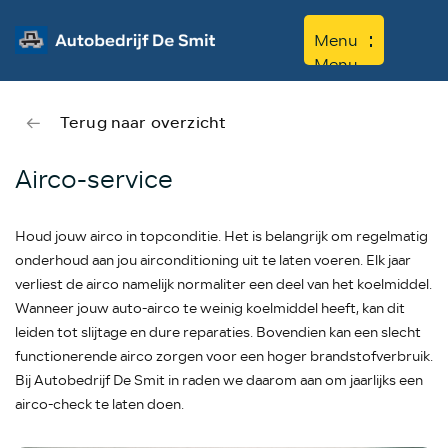
Menu
Menu
Terug naar overzicht
Home
Aanbod
Airco-service
Diensten
Houd jouw airco in topconditie. Het is belangrijk om regelmatig
Werkplaats
onderhoud aan jou airconditioning uit te laten voeren. Elk jaar
Over ons
verliest de airco namelijk normaliter een deel van het koelmiddel.
Wanneer jouw auto-airco te weinig koelmiddel heeft, kan dit
Contact
leiden tot slijtage en dure reparaties. Bovendien kan een slecht
functionerende airco zorgen voor een hoger brandstofverbruik.
Bij Autobedrijf De Smit in
raden we daarom aan om jaarlijks een
airco-check te laten doen.