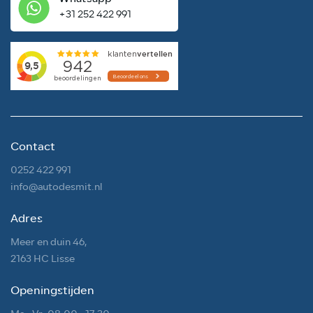
+31 252 422 991
Contact
0252 422 991
info@autodesmit.nl
Adres
Meer en duin 46,
2163 HC Lisse
Openingstijden