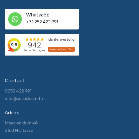
Whatsapp
+31 252 422 991
Contact
0252 422 991
info@autodesmit.nl
Adres
Meer en duin 46,
2163 HC Lisse