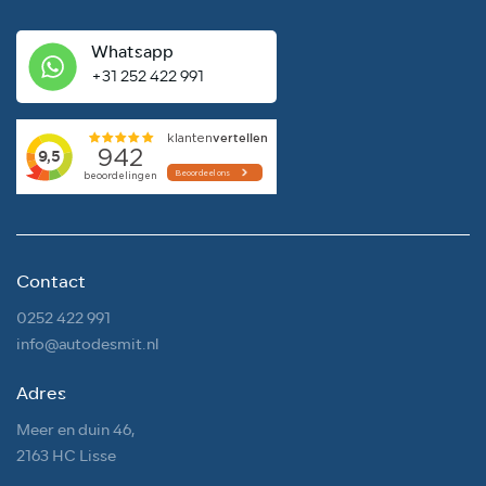
Whatsapp
+31 252 422 991
Contact
0252 422 991
info@autodesmit.nl
Adres
Meer en duin 46,
2163 HC Lisse