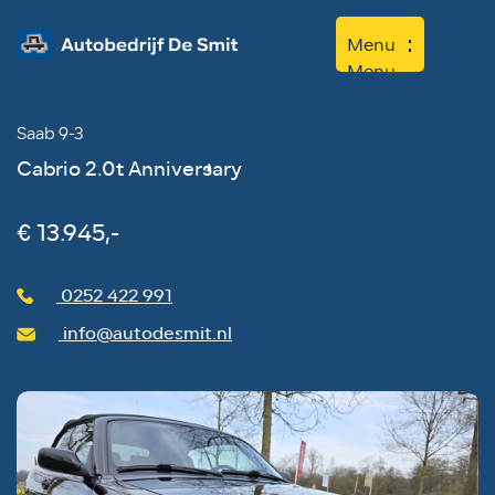
Menu
Menu
Saab 9-3
Home
Cabrio 2.0t Anniversary
Aanbod
Diensten
€ 13.945,-
Werkplaats
0252 422 991
Over ons
info@autodesmit.nl
Contact