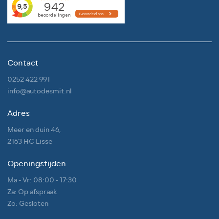
Contact
0252 422 991
info@autodesmit.nl
Adres
Meer en duin 46,
2163 HC Lisse
Openingstijden
Ma - Vr: 08:00 - 17:30
Za: Op afspraak
Zo: Gesloten